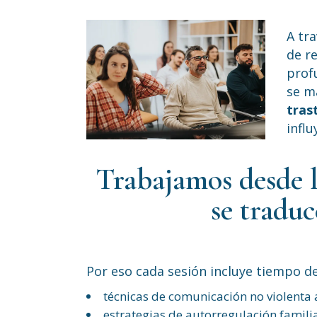
A tra
de r
prof
se m
tras
influ
Trabajamos desde l
se traduc
Por eso cada sesión incluye tiempo de
técnicas de comunicación no violenta
estrategias de autorregulación famili