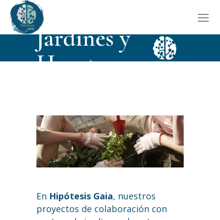
HOME
TERAPIA EN LA
NATURALEZA
Jardines y
Huertos
Terapéuticos
En
Hipótesis Gaia
, nuestros
proyectos de colaboración con