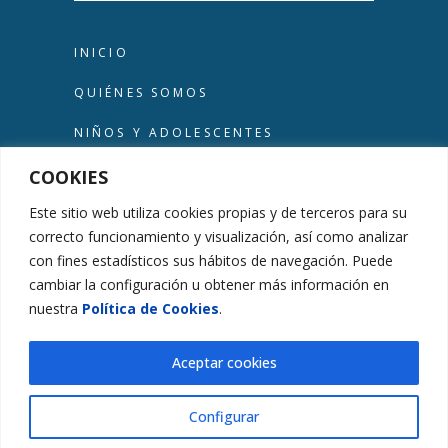
INICIO
QUIÉNES SOMOS
NIÑOS Y ADOLESCENTES
TERAPIA DE ADULTOS
COOKIES
Este sitio web utiliza cookies propias y de terceros para su
OTROS TRATAMIENTOS
correcto funcionamiento y visualización, así como analizar
TERAPIA EN LA NATURALEZA
con fines estadísticos sus hábitos de navegación. Puede
cambiar la configuración u obtener más información en
BLOG
nuestra
Política de Cookies
.
CONTACTO
Aceptar cookies
Configurar
ES
EN
©2025 –
Hipótesis Gaia
Design by
Questión de